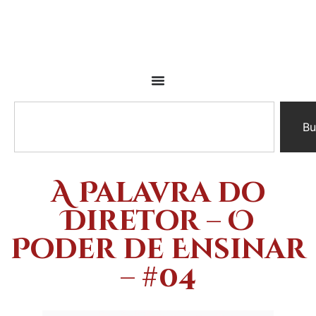
Bu
A Palavra do
Diretor – O
Poder de Ensinar
– #04